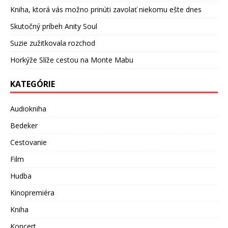
Kniha, ktorá vás možno prinúti zavolať niekomu ešte dnes
Skutočný príbeh Anity Soul
Suzie zužitkovala rozchod
Horkýže Slíže cestou na Monte Mabu
KATEGÓRIE
Audiokniha
Bedeker
Cestovanie
Film
Hudba
Kinopremiéra
Kniha
Koncert