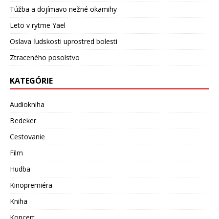
Túžba a dojímavo nežné okamihy
Leto v rytme Yael
Oslava ľudskosti uprostred bolesti
Ztraceného posolstvo
KATEGÓRIE
Audiokniha
Bedeker
Cestovanie
Film
Hudba
Kinopremiéra
Kniha
Koncert