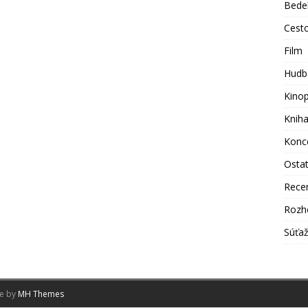
Bede
Cest
Film
Hudb
Kino
Knih
Konc
Osta
Rece
Rozh
Súťa
me by
MH Themes