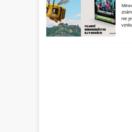
Minec
známe
nie j
vznik