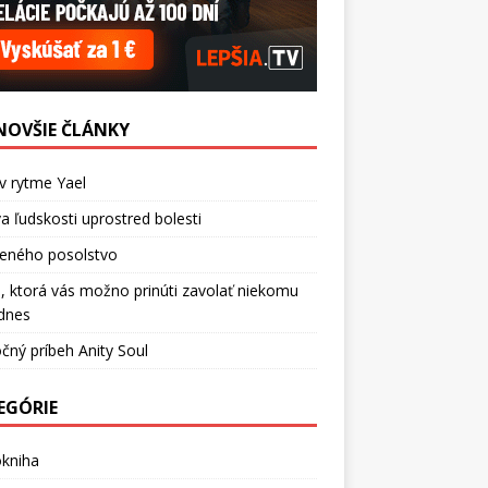
NOVŠIE ČLÁNKY
v rytme Yael
a ľudskosti uprostred bolesti
ceného posolstvo
, ktorá vás možno prinúti zavolať niekomu
dnes
čný príbeh Anity Soul
EGÓRIE
okniha