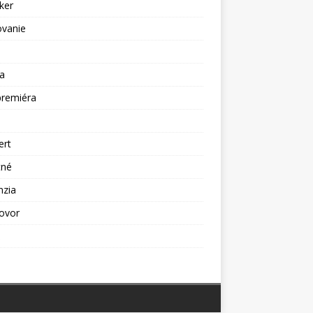
ker
ovanie
a
premiéra
a
ert
tné
nzia
ovor
ž