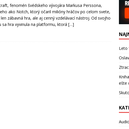
raft, fenomén švédskeho vývojára Markusa Perssona,
ho ako Notch, ktorý očaril milióny hráčov po celom svete,
e len zábavná hra, ale aj cenný vzdelávací nástroj. Od svojho
u sa hra vyvinula na platformu, ktorá
[…]
NAJ
Leto 
Oslav
Ztra
Kniha
ešte 
Skuto
KAT
Audi