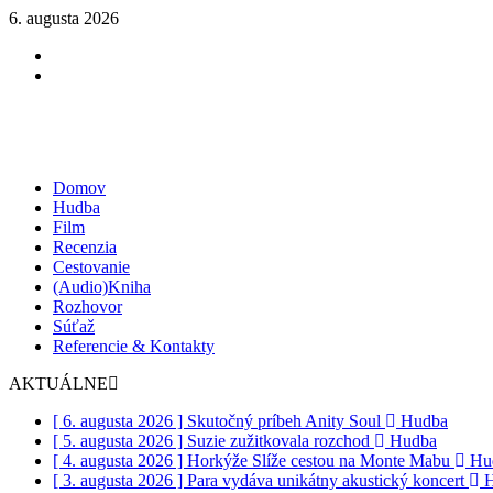
6. augusta 2026
Facebook
Instagram
Domov
Hudba
Film
Recenzia
Cestovanie
(Audio)Kniha
Rozhovor
Súťaž
Referencie & Kontakty
AKTUÁLNE
[ 6. augusta 2026 ]
Skutočný príbeh Anity Soul
Hudba
[ 5. augusta 2026 ]
Suzie zužitkovala rozchod
Hudba
[ 4. augusta 2026 ]
Horkýže Slíže cestou na Monte Mabu
Hu
[ 3. augusta 2026 ]
Para vydáva unikátny akustický koncert
H