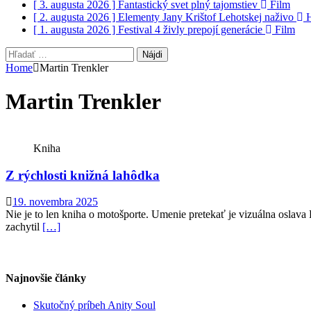
[ 3. augusta 2026 ]
Fantastický svet plný tajomstiev
Film
[ 2. augusta 2026 ]
Elementy Jany Krištof Lehotskej naživo
H
[ 1. augusta 2026 ]
Festival 4 živly prepojí generácie
Film
Hľadať:
Home
Martin Trenkler
Martin Trenkler
Kniha
Z rýchlosti knižná lahôdka
19. novembra 2025
Nie je to len kniha o motošporte. Umenie pretekať je vizuálna oslava 
zachytil
[…]
Najnovšie články
Skutočný príbeh Anity Soul