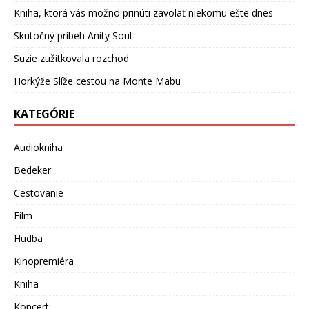
Kniha, ktorá vás možno prinúti zavolať niekomu ešte dnes
Skutočný príbeh Anity Soul
Suzie zužitkovala rozchod
Horkýže Slíže cestou na Monte Mabu
KATEGÓRIE
Audiokniha
Bedeker
Cestovanie
Film
Hudba
Kinopremiéra
Kniha
Koncert