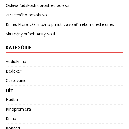
Oslava ľudskosti uprostred bolesti
Ztraceného posolstvo
Kniha, ktorá vás možno prinúti zavolať niekomu ešte dnes
Skutočný príbeh Anity Soul
KATEGÓRIE
Audiokniha
Bedeker
Cestovanie
Film
Hudba
Kinopremiéra
Kniha
Koncert