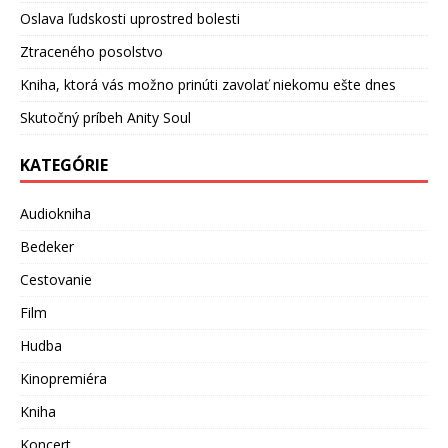
Oslava ľudskosti uprostred bolesti
Ztraceného posolstvo
Kniha, ktorá vás možno prinúti zavolať niekomu ešte dnes
Skutočný príbeh Anity Soul
KATEGÓRIE
Audiokniha
Bedeker
Cestovanie
Film
Hudba
Kinopremiéra
Kniha
Koncert