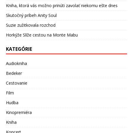
Kniha, ktorá vás možno prinúti zavolať niekomu ešte dnes
Skutočný príbeh Anity Soul
Suzie zužitkovala rozchod
Horkýže Slíže cestou na Monte Mabu
KATEGÓRIE
Audiokniha
Bedeker
Cestovanie
Film
Hudba
Kinopremiéra
Kniha
Koncert