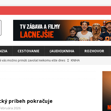
NZIA
CESTOVANIE
(AUDIO)KNIHA
ROZHOVOR
rá vás možno prinúti zavolať niekomu ešte dnes
KNIHA
ríbeh Anity Soul
HUDBA
tkovala rozchod
HUDBA
íže cestou na Monte Mabu
HUDBA
a unikátny akustický koncert
HUDBA
cký príbeh pokračuje
 svet plný tajomstiev
FILM
 februára 2026
o posolstvo
HUDBA