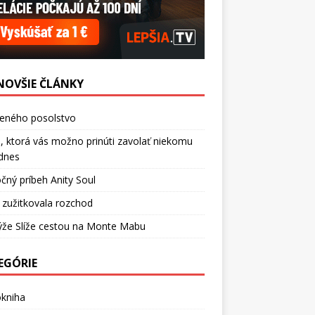
NOVŠIE ČLÁNKY
ceného posolstvo
, ktorá vás možno prinúti zavolať niekomu
dnes
čný príbeh Anity Soul
 zužitkovala rozchod
ýže Slíže cestou na Monte Mabu
EGÓRIE
okniha