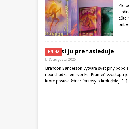
Zlo b
Hrdin
ešte 
príbe
Ktosi ju prenasleduje
KNIHA
3. augusta 2025
Brandon Sanderson vytvára svet plný popola,
neprichádza len zvonku. Prameň vzostupu je 
ktoré posúva žáner fantasy o krok ďalej.
[…]