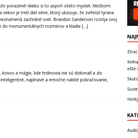
olo porazené! Alebo si to aspoň všetci mysleli. Mistborn:
a vekov je tretí diel série, ktorý ukazuje, že zvrhnúť tyrana
neznamená zachrániť svet. Brandon Sanderson rozvíja svoj
h do monumentálnych rozmerov a kladie
[…]
NAJ
Ztra
Kniha
ešte 
 kovov a mágie, kde hrdinovia nie sú dokonalí a zlo
Skuto
inteligentné, napínavé a emočne nabité pokračovanie,
Suzie
Hork
KAT
Audi