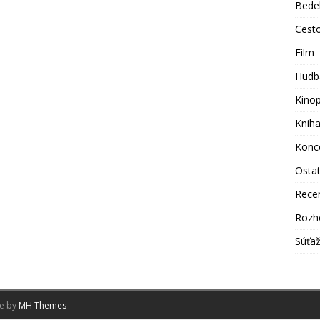
Bede
Cest
Film
Hudb
Kino
Knih
Konc
Osta
Rece
Rozh
Súťa
me by
MH Themes