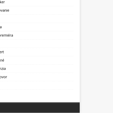
ker
ovanie
a
premiéra
a
ert
tné
nzia
ovor
ž