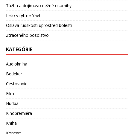
Túžba a dojímavo nežné okamihy
Leto v rytme Yael
Oslava ľudskosti uprostred bolesti
Ztraceného posolstvo
KATEGÓRIE
Audiokniha
Bedeker
Cestovanie
Film
Hudba
Kinopremiéra
Kniha
Koncert