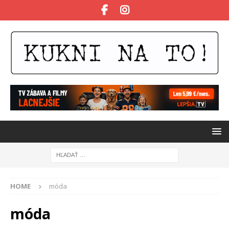
HOME
móda
móda