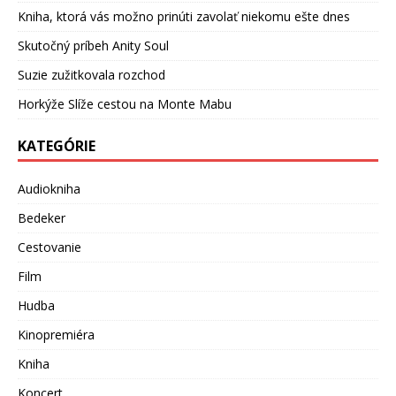
Kniha, ktorá vás možno prinúti zavolať niekomu ešte dnes
Skutočný príbeh Anity Soul
Suzie zužitkovala rozchod
Horkýže Slíže cestou na Monte Mabu
KATEGÓRIE
Audiokniha
Bedeker
Cestovanie
Film
Hudba
Kinopremiéra
Kniha
Koncert