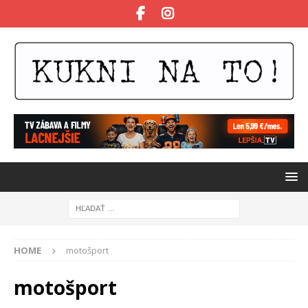
HOME
motošport
motošport