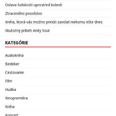
Oslava ľudskosti uprostred bolesti
Ztraceného posolstvo
Kniha, ktorá vás možno prinúti zavolať niekomu ešte dnes
Skutočný príbeh Anity Soul
KATEGÓRIE
Audiokniha
Bedeker
Cestovanie
Film
Hudba
Kinopremiéra
Kniha
Koncert