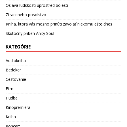
Oslava ľudskosti uprostred bolesti
Ztraceného posolstvo
Kniha, ktorá vás možno prinúti zavolať niekomu ešte dnes
Skutočný príbeh Anity Soul
KATEGÓRIE
Audiokniha
Bedeker
Cestovanie
Film
Hudba
Kinopremiéra
Kniha
Koncert