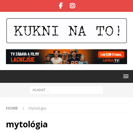
HOME
mytológia
mytológia