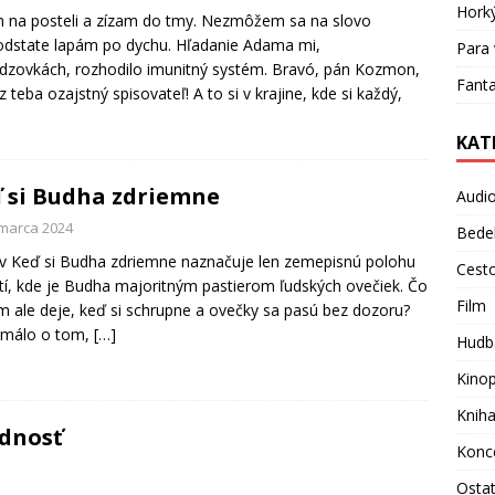
Hork
 na posteli a zízam do tmy. Nezmôžem sa na slovo
odstate lapám po dychu. Hľadanie Adama mi,
Para 
dzovkách, rozhodilo imunitný systém. Bravó, pán Kozmon,
Fanta
 z teba ozajstný spisovateľ! A to si v krajine, kde si každý,
KAT
 si Budha zdriemne
Audi
 marca 2024
Bede
 Keď si Budha zdriemne naznačuje len zemepisnú polohu
Cest
tí, kde je Budha majoritným pastierom ľudských ovečiek. Čo
Film
m ale deje, keď si schrupne a ovečky sa pasú bez dozoru?
 málo o tom,
[…]
Hudb
Kino
Knih
ednosť
Konc
Osta