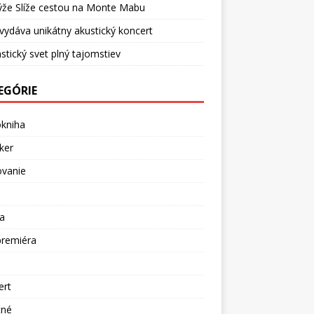
ýže Slíže cestou na Monte Mabu
vydáva unikátny akustický koncert
stický svet plný tajomstiev
EGÓRIE
okniha
ker
ovanie
a
premiéra
a
ert
tné