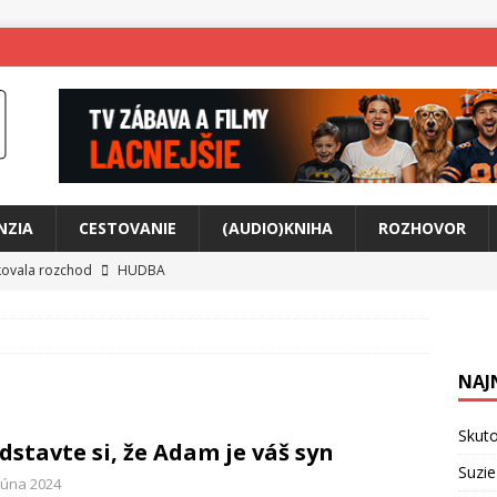
NZIA
CESTOVANIE
(AUDIO)KNIHA
ROZHOVOR
tkovala rozchod
HUDBA
íže cestou na Monte Mabu
HUDBA
a unikátny akustický koncert
HUDBA
NAJ
 svet plný tajomstiev
FILM
ny Krištof Lehotskej naživo
HUDBA
Skuto
dstavte si, že Adam je váš syn
živly prepojí generácie
FILM
Suzie
 júna 2024
ríbeh Anity Soul
HUDBA