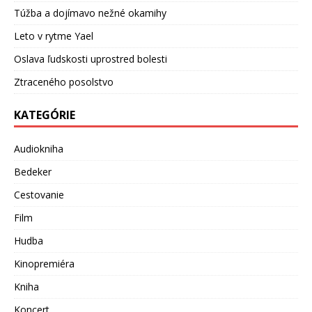
Túžba a dojímavo nežné okamihy
Leto v rytme Yael
Oslava ľudskosti uprostred bolesti
Ztraceného posolstvo
KATEGÓRIE
Audiokniha
Bedeker
Cestovanie
Film
Hudba
Kinopremiéra
Kniha
Koncert