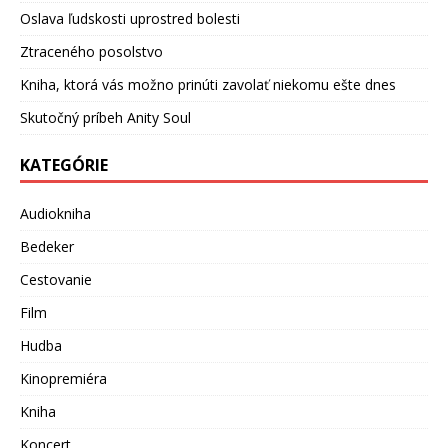
Oslava ľudskosti uprostred bolesti
Ztraceného posolstvo
Kniha, ktorá vás možno prinúti zavolať niekomu ešte dnes
Skutočný príbeh Anity Soul
KATEGÓRIE
Audiokniha
Bedeker
Cestovanie
Film
Hudba
Kinopremiéra
Kniha
Koncert