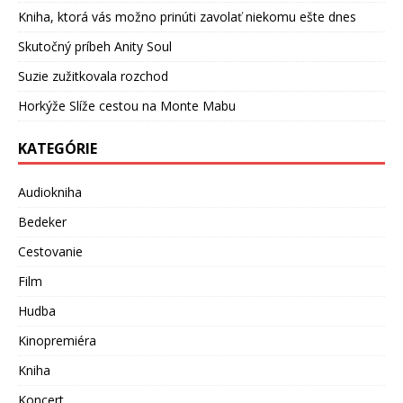
Kniha, ktorá vás možno prinúti zavolať niekomu ešte dnes
Skutočný príbeh Anity Soul
Suzie zužitkovala rozchod
Horkýže Slíže cestou na Monte Mabu
KATEGÓRIE
Audiokniha
Bedeker
Cestovanie
Film
Hudba
Kinopremiéra
Kniha
Koncert