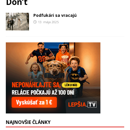
Don’t
Podfukári sa vracajú
13. mája 2025
NAJNOVŠIE ČLÁNKY