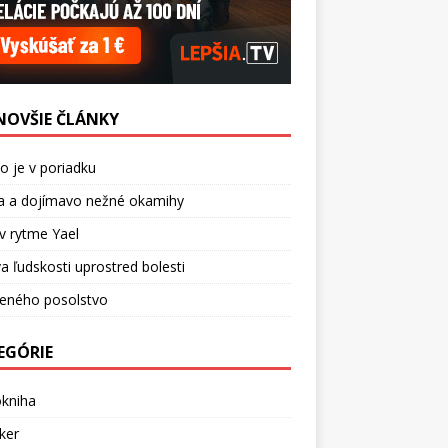
NOVŠIE ČLÁNKY
o je v poriadku
a a dojímavo nežné okamihy
v rytme Yael
a ľudskosti uprostred bolesti
ceného posolstvo
EGÓRIE
okniha
ker