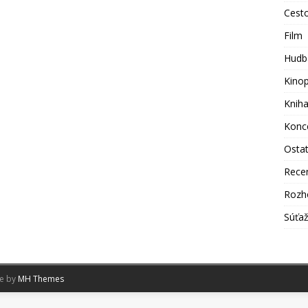
Cest
Film
Hudb
Kino
Knih
Konc
Osta
Rece
Rozh
Súťa
me by
MH Themes