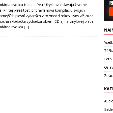
dárna dvojica Hana a Petr Ulrychoví oslavujú životné
á. Pri tej príležitosti pripravili novú kompiláciu svojich
ámejších piesní vydaných v rozmedzí rokov 1969 až 2022.
očná skladačka vychádza okrem CD aj na vinylovej platni.
ndárna dvojica
[…]
NAJ
Všetk
Túžb
Leto 
Oslav
Ztra
KAT
Audi
Bede