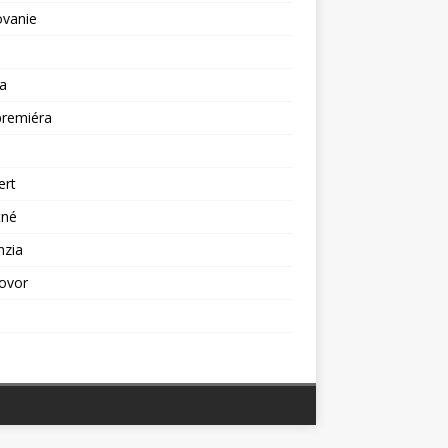
ovanie
a
premiéra
a
ert
tné
nzia
ovor
ž