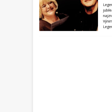
Legen
jubile
najzn
Výnim
Lege