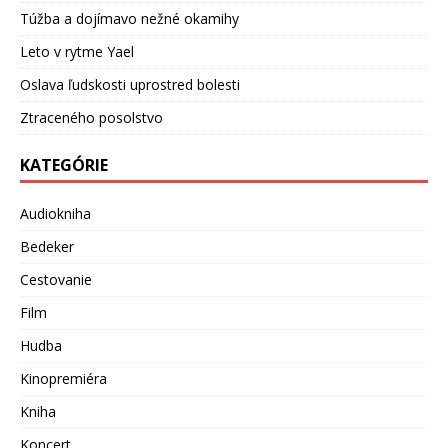
Túžba a dojímavo nežné okamihy
Leto v rytme Yael
Oslava ľudskosti uprostred bolesti
Ztraceného posolstvo
KATEGÓRIE
Audiokniha
Bedeker
Cestovanie
Film
Hudba
Kinopremiéra
Kniha
Koncert