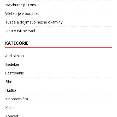
Najchutnejší Tony
Všetko je v poriadku
Túžba a dojímavo nežné okamihy
Leto v rytme Yael
KATEGÓRIE
Audiokniha
Bedeker
Cestovanie
Film
Hudba
Kinopremiéra
Kniha
Koncert