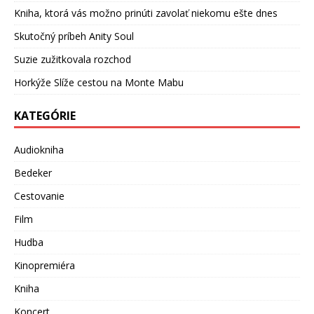
Kniha, ktorá vás možno prinúti zavolať niekomu ešte dnes
Skutočný príbeh Anity Soul
Suzie zužitkovala rozchod
Horkýže Slíže cestou na Monte Mabu
KATEGÓRIE
Audiokniha
Bedeker
Cestovanie
Film
Hudba
Kinopremiéra
Kniha
Koncert