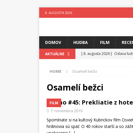
8. AUGUSTA 2026
DOMOV
HUDBA
FILM
RECE
[ 8. augusta 2026 ]
Oslava ľud
AKTUÁLNE
[ 7. augusta 2026 ]
Ztracenéh
HOME
Osamelí bežci
[ 7. augusta 2026 ]
Kniha, kto
[ 6. augusta 2026 ]
Skutočný p
Osamelí bežci
[ 5. augusta 2026 ]
Suzie zuži
Kino #45: Prekliatie z hote
FILM
[ 4. augusta 2026 ]
Horkýže Sl
7. novembra 2019
[ 8. augusta 2026 ]
Leto v ryt
Spomínate si na kultový Kubrickov film Osvie
hrdinovia sú späť. O 40 rokov starší a so zá
upokojenie
[…]