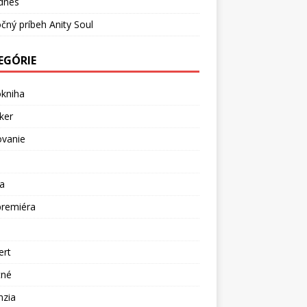
dnes
čný príbeh Anity Soul
EGÓRIE
okniha
ker
ovanie
a
premiéra
a
ert
tné
nzia