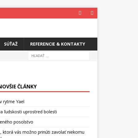
SÚŤAŽ
REFERENCIE & KONTAKTY
NOVŠIE ČLÁNKY
v rytme Yael
a ľudskosti uprostred bolesti
ceného posolstvo
, ktorá vás možno prinúti zavolať niekomu