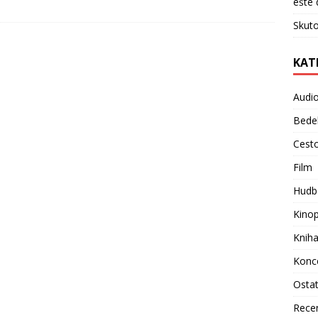
ešte 
Skuto
KAT
Audi
Bede
Cest
Film
Hudb
Kino
Knih
Konc
Osta
Rece