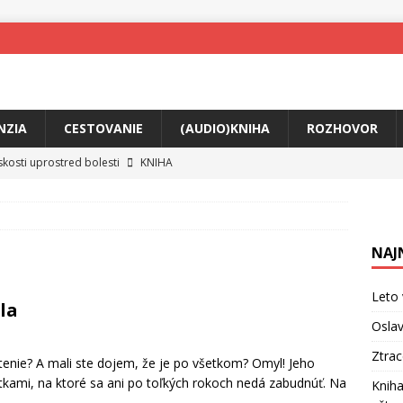
NZIA
CESTOVANIE
(AUDIO)KNIHA
ROZHOVOR
skosti uprostred bolesti
KNIHA
o posolstvo
HUDBA
rá vás možno prinúti zavolať niekomu ešte dnes
KNIHA
NAJ
ríbeh Anity Soul
HUDBA
tkovala rozchod
HUDBA
Leto 
la
íže cestou na Monte Mabu
HUDBA
Oslav
me Yael
HUDBA
Ztra
tenie? A mali ste dojem, že je po všetkom? Omyl! Jeho
žitkami, na ktoré sa ani po toľkých rokoch nedá zabudnúť. Na
Kniha