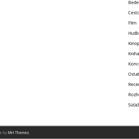
Bede
Cest
Film
Hudb
Kino
Knih
Konc
Osta
Rece
Rozh
Súťa
me by
MH Themes