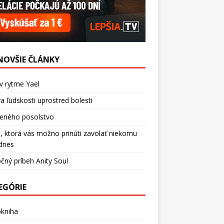
NOVŠIE ČLÁNKY
v rytme Yael
a ľudskosti uprostred bolesti
ceného posolstvo
, ktorá vás možno prinúti zavolať niekomu
dnes
čný príbeh Anity Soul
EGÓRIE
okniha