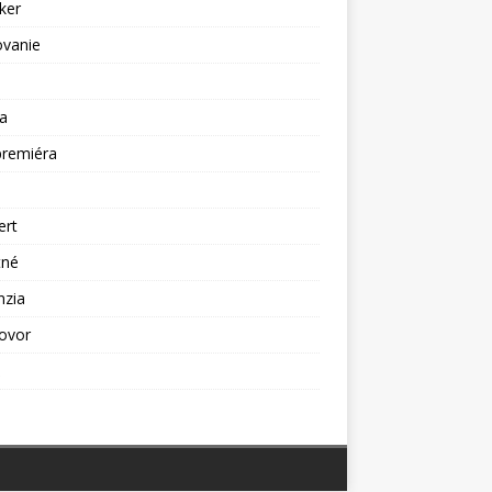
ker
ovanie
a
premiéra
a
ert
tné
nzia
ovor
ž