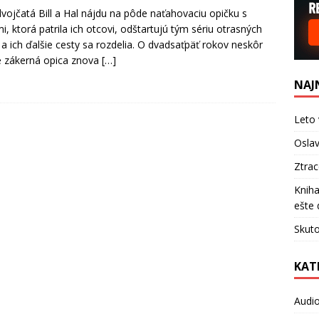
vojčatá Bill a Hal nájdu na pôde naťahovaciu opičku s
mi, ktorá patrila ich otcovi, odštartujú tým sériu otrasných
 a ich ďalšie cesty sa rozdelia. O dvadsaťpäť rokov neskôr
 zákerná opica znova
[…]
NAJ
Leto 
Oslav
Ztra
Kniha
ešte 
Skuto
KAT
Audi