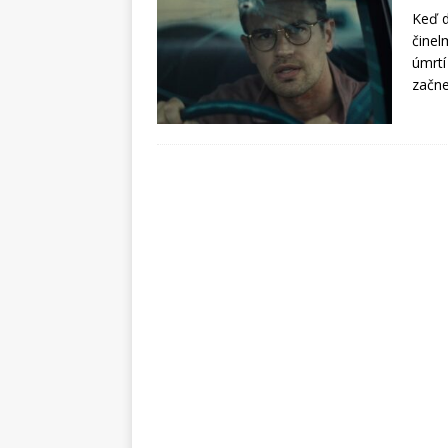
Keď d
činel
úmrtí
začne