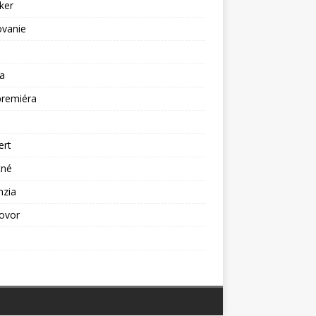
ker
ovanie
a
premiéra
a
ert
tné
nzia
ovor
ž