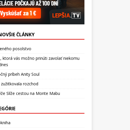
NOVŠIE ČLÁNKY
ceného posolstvo
, ktorá vás možno prinúti zavolať niekomu
dnes
čný príbeh Anity Soul
 zužitkovala rozchod
ýže Slíže cestou na Monte Mabu
EGÓRIE
okniha