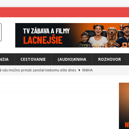
NZIA
CESTOVANIE
(AUDIO)KNIHA
ROZHOVOR
rá vás možno prinúti zavolať niekomu ešte dnes
KNIHA
ríbeh Anity Soul
HUDBA
tkovala rozchod
HUDBA
íže cestou na Monte Mabu
HUDBA
a unikátny akustický koncert
HUDBA
 svet plný tajomstiev
FILM
o posolstvo
HUDBA