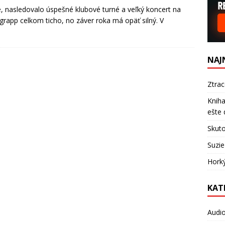
, nasledovalo úspešné klubové turné a veľký koncert na
grapp celkom ticho, no záver roka má opäť silný. V
NAJ
Ztra
Kniha
ešte 
Skuto
Suzie
Hork
KAT
Audi