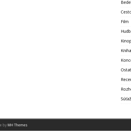
Bede
Cest
Film
Hudb
Kino
Knih
Konc
Osta
Rece
Rozh
Súťa
me by
MH Themes