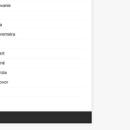
ovanie
a
premiéra
a
ert
tné
nzia
ovor
ž