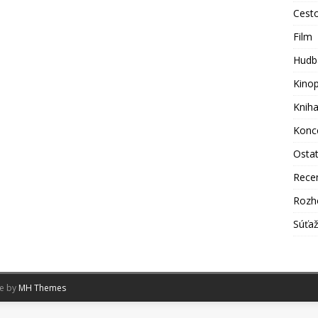
Cest
Film
Hudb
Kino
Knih
Konc
Osta
Rece
Rozh
Súťa
me by
MH Themes