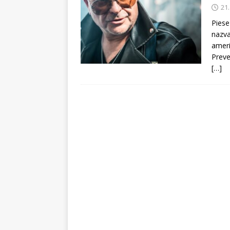
21
Piese
nazv
ameri
Preve
[…]