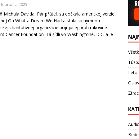
. februára 2025
ň Michala Davida, Pár přátel, sa dočkala americkej verzie
anej Oh What a Dream We Had a stala sa hymnou
ckej charitatívnej organizácie bojujúcej proti rakovine
nt Cancer Foundation. Tá sídli vo Washingtone, D.C. a je
NAJ
Všetk
Túžb
Leto 
Oslav
Ztra
KAT
Audi
Bede