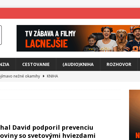
NZIA
CESTOVANIE
(AUDIO)KNIHA
ROZHOVOR
ojímavo nežné okamihy
KNIHA
me Yael
HUDBA
skosti uprostred bolesti
KNIHA
o posolstvo
HUDBA
rá vás možno prinúti zavolať niekomu ešte dnes
KNIHA
hal David podporil prevenciu
ríbeh Anity Soul
HUDBA
oviny so svetovými hviezdami
v poriadku
HUDBA