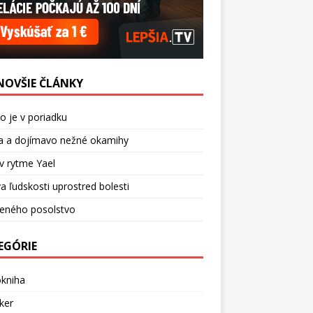
NOVŠIE ČLÁNKY
o je v poriadku
a a dojímavo nežné okamihy
v rytme Yael
a ľudskosti uprostred bolesti
ceného posolstvo
EGÓRIE
okniha
ker