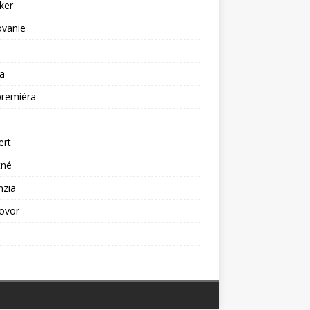
ker
ovanie
a
premiéra
a
ert
tné
nzia
ovor
ž