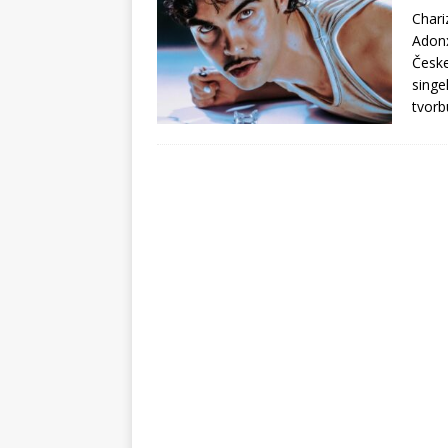
Chari
Adonx
Česke
singe
tvorb