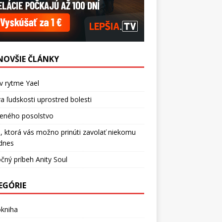
NOVŠIE ČLÁNKY
v rytme Yael
a ľudskosti uprostred bolesti
ceného posolstvo
, ktorá vás možno prinúti zavolať niekomu
dnes
čný príbeh Anity Soul
EGÓRIE
okniha