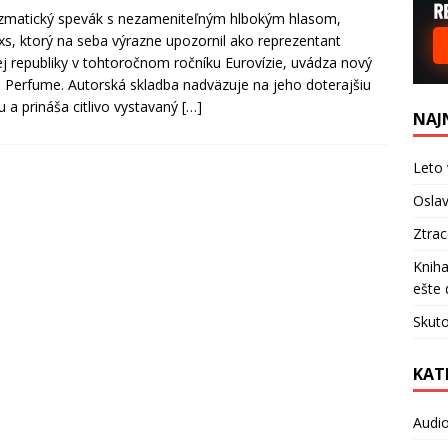
zmatický spevák s nezameniteľným hlbokým hlasom,
s, ktorý na seba výrazne upozornil ako reprezentant
j republiky v tohtoročnom ročníku Eurovízie, uvádza nový
l Perfume. Autorská skladba nadväzuje na jeho doterajšiu
u a prináša citlivo vystavaný
[…]
NAJ
Leto 
Oslav
Ztra
Kniha
ešte 
Skuto
KAT
Audi