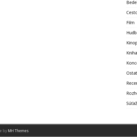
Bede
Cest
Film
Hudb
Kino
Knih
Konc
Osta
Rece
Rozh
Súťa
me by
MH Themes