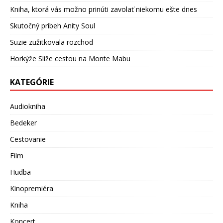
Kniha, ktorá vás možno prinúti zavolať niekomu ešte dnes
Skutočný príbeh Anity Soul
Suzie zužitkovala rozchod
Horkýže Slíže cestou na Monte Mabu
KATEGÓRIE
Audiokniha
Bedeker
Cestovanie
Film
Hudba
Kinopremiéra
Kniha
Koncert