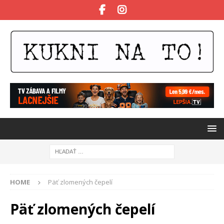
HOME
Päť zlomených čepelí
Päť zlomených čepelí