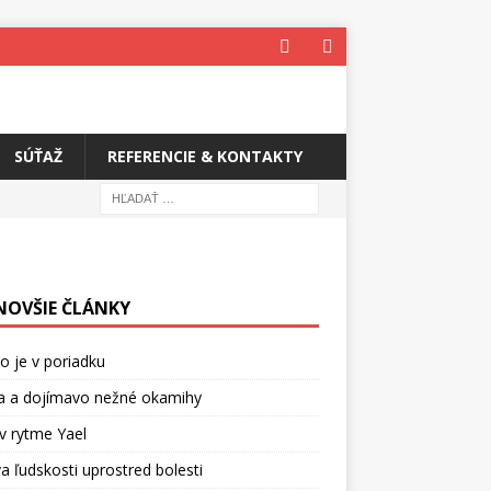
SÚŤAŽ
REFERENCIE & KONTAKTY
NOVŠIE ČLÁNKY
o je v poriadku
a a dojímavo nežné okamihy
v rytme Yael
a ľudskosti uprostred bolesti