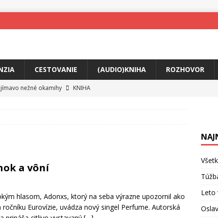
NZIA
CESTOVANIE
(AUDIO)KNIHA
ROZHOVOR
ojímavo nežné okamihy
KNIHA
me Yael
HUDBA
skosti uprostred bolesti
KNIHA
NAJ
o posolstvo
HUDBA
rá vás možno prinúti zavolať niekomu ešte dnes
KNIHA
Všetk
nok a vôní
ríbeh Anity Soul
HUDBA
Túžb
v poriadku
HUDBA
Leto 
kým hlasom, Adonxs, ktorý na seba výrazne upozornil ako
 ročníku Eurovízie, uvádza nový singel Perfume. Autorská
Oslav
a prináša citlivo vystavaný
[…]