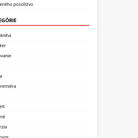
ceného posolstvo
EGÓRIE
okniha
ker
ovanie
a
premiéra
a
ert
tné
nzia
ovor