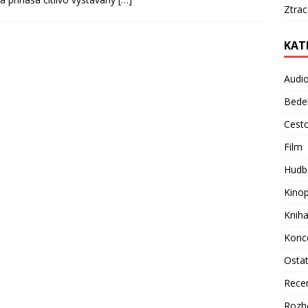
Ztra
KAT
Audi
Bede
Cest
Film
Hudb
Kino
Knih
Konc
Osta
Rece
Rozh