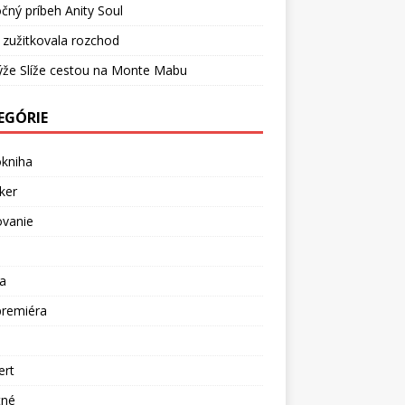
čný príbeh Anity Soul
 zužitkovala rozchod
ýže Slíže cestou na Monte Mabu
EGÓRIE
okniha
ker
ovanie
a
premiéra
a
ert
tné