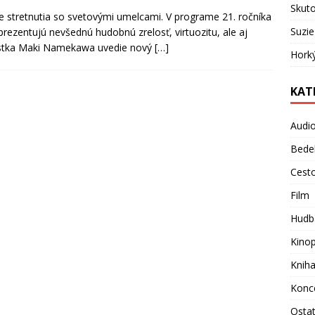
Skuto
vne stretnutia so svetovými umelcami. V programe 21. ročníka
Suzie
eprezentujú nevšednú hudobnú zrelosť, virtuozitu, ale aj
iristka Maki Namekawa uvedie nový
[…]
Hork
KAT
Audi
Bede
Cest
Film
Hudb
Kino
Knih
Konc
Osta