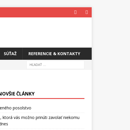
SÚŤAŽ
REFERENCIE & KONTAKTY
NOVŠIE ČLÁNKY
ceného posolstvo
, ktorá vás možno prinúti zavolať niekomu
dnes