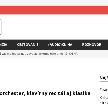
NZIA
CESTOVANIE
(AUDIO)KNIHA
ROZHOVOR
rá vás možno prinúti zavolať niekomu ešte dnes
KNIHA
ríbeh Anity Soul
HUDBA
tkovala rozchod
HUDBA
NAJ
íže cestou na Monte Mabu
HUDBA
a unikátny akustický koncert
HUDBA
Ztra
orchester, klavírny recitál aj klasika
 svet plný tajomstiev
FILM
Kniha
ešte 
o posolstvo
HUDBA