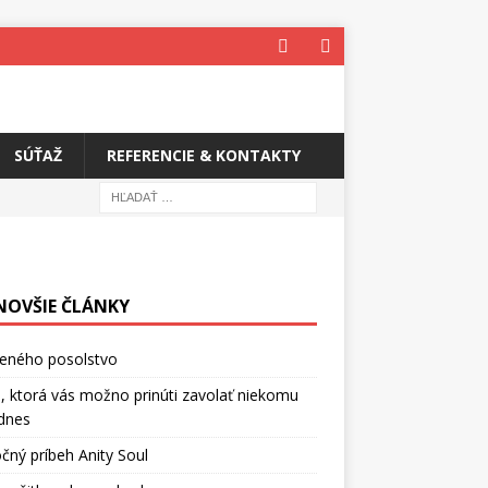
SÚŤAŽ
REFERENCIE & KONTAKTY
NOVŠIE ČLÁNKY
ceného posolstvo
, ktorá vás možno prinúti zavolať niekomu
dnes
čný príbeh Anity Soul