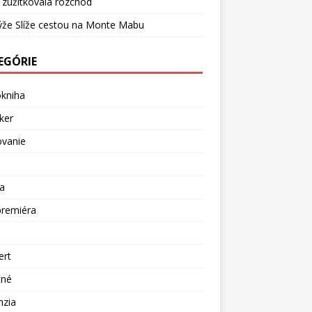
 zužitkovala rozchod
ýže Slíže cestou na Monte Mabu
EGÓRIE
okniha
ker
ovanie
a
premiéra
a
ert
tné
nzia