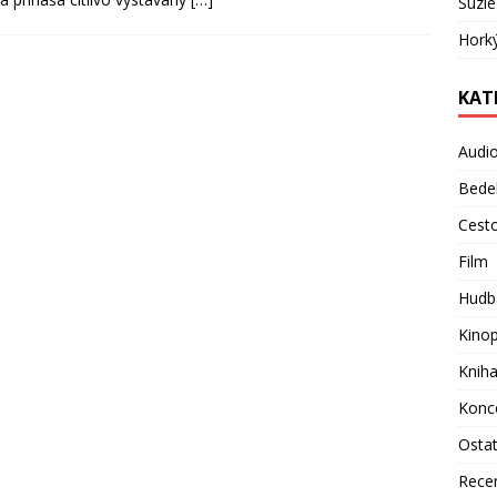
Suzie
Hork
KAT
Audi
Bede
Cest
Film
Hudb
Kino
Knih
Konc
Osta
Rece