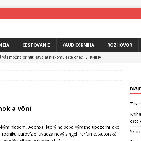
NZIA
CESTOVANIE
(AUDIO)KNIHA
ROZHOVOR
rá vás možno prinúti zavolať niekomu ešte dnes
KNIHA
ríbeh Anity Soul
HUDBA
tkovala rozchod
HUDBA
NAJ
íže cestou na Monte Mabu
HUDBA
a unikátny akustický koncert
HUDBA
Ztra
nok a vôní
 svet plný tajomstiev
FILM
Kniha
ešte 
o posolstvo
HUDBA
kým hlasom, Adonxs, ktorý na seba výrazne upozornil ako
Skuto
 ročníku Eurovízie, uvádza nový singel Perfume. Autorská
a prináša citlivo vystavaný
[…]