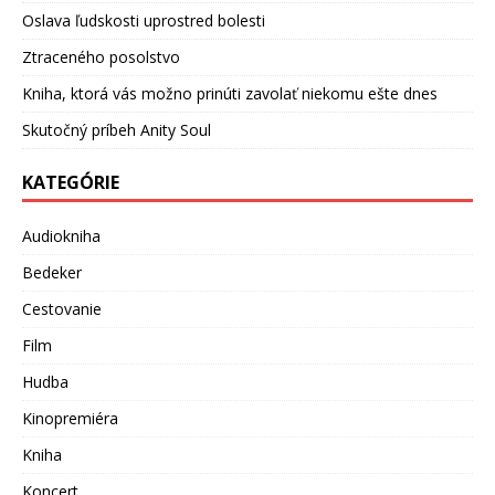
Oslava ľudskosti uprostred bolesti
Ztraceného posolstvo
Kniha, ktorá vás možno prinúti zavolať niekomu ešte dnes
Skutočný príbeh Anity Soul
KATEGÓRIE
Audiokniha
Bedeker
Cestovanie
Film
Hudba
Kinopremiéra
Kniha
Koncert