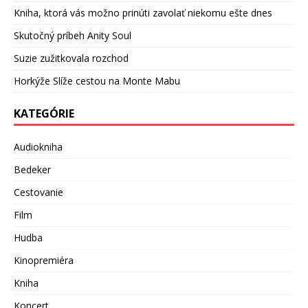
Kniha, ktorá vás možno prinúti zavolať niekomu ešte dnes
Skutočný príbeh Anity Soul
Suzie zužitkovala rozchod
Horkýže Slíže cestou na Monte Mabu
KATEGÓRIE
Audiokniha
Bedeker
Cestovanie
Film
Hudba
Kinopremiéra
Kniha
Koncert