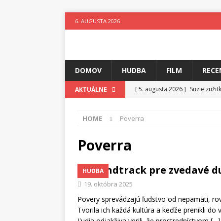
6. AUGUSTA 2026
DOMOV
HUDBA
FILM
RECE
[ 5. augusta 2026 ]
Suzie zuži
AKTUÁLNE
[ 4. augusta 2026 ]
Horkýže Sl
HOME
Poverra
[ 3. augusta 2026 ]
Para vydáv
[ 3. augusta 2026 ]
Fantastický
Poverra
[ 2. augusta 2026 ]
Elementy Ja
Soundtrack pre zvedavé d
HUDBA
[ 1. augusta 2026 ]
Festival 4 
19. októbra 2025
[ 6. augusta 2026 ]
Skutočný p
Povery sprevádzajú ľudstvo od nepamäti, ro
Tvorila ich každá kultúra a keďže prenikli d
Ľudia odjakživa verili, že prostredníctvom
[…]