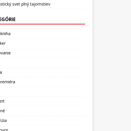
stický svet plný tajomstiev
EGÓRIE
okniha
ker
ovanie
a
premiéra
a
ert
tné
nzia
ovor