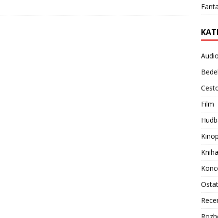
Fanta
KAT
Audi
Bede
Cest
Film
Hudb
Kino
Knih
Konc
Osta
Rece
Rozh