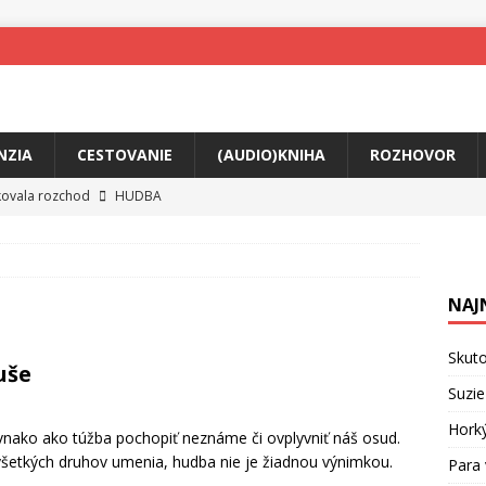
NZIA
CESTOVANIE
(AUDIO)KNIHA
ROZHOVOR
tkovala rozchod
HUDBA
íže cestou na Monte Mabu
HUDBA
a unikátny akustický koncert
HUDBA
NAJ
 svet plný tajomstiev
FILM
ny Krištof Lehotskej naživo
HUDBA
Skuto
uše
živly prepojí generácie
FILM
Suzie
ríbeh Anity Soul
HUDBA
Hork
vnako ako túžba pochopiť neznáme či ovplyvniť náš osud.
o všetkých druhov umenia, hudba nie je žiadnou výnimkou.
Para 