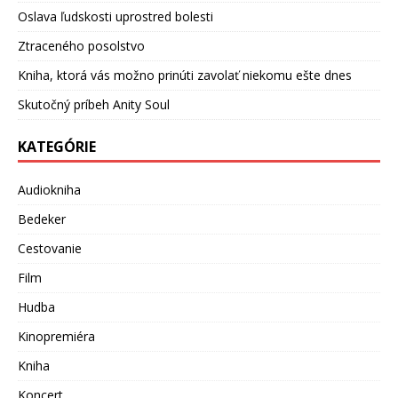
Oslava ľudskosti uprostred bolesti
Ztraceného posolstvo
Kniha, ktorá vás možno prinúti zavolať niekomu ešte dnes
Skutočný príbeh Anity Soul
KATEGÓRIE
Audiokniha
Bedeker
Cestovanie
Film
Hudba
Kinopremiéra
Kniha
Koncert