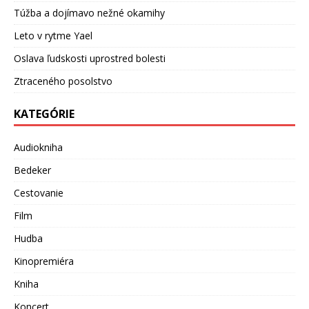
Túžba a dojímavo nežné okamihy
Leto v rytme Yael
Oslava ľudskosti uprostred bolesti
Ztraceného posolstvo
KATEGÓRIE
Audiokniha
Bedeker
Cestovanie
Film
Hudba
Kinopremiéra
Kniha
Koncert