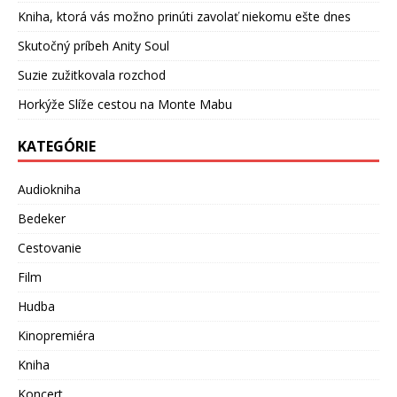
Kniha, ktorá vás možno prinúti zavolať niekomu ešte dnes
Skutočný príbeh Anity Soul
Suzie zužitkovala rozchod
Horkýže Slíže cestou na Monte Mabu
KATEGÓRIE
Audiokniha
Bedeker
Cestovanie
Film
Hudba
Kinopremiéra
Kniha
Koncert