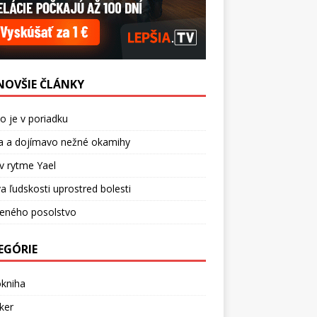
NOVŠIE ČLÁNKY
o je v poriadku
a a dojímavo nežné okamihy
v rytme Yael
a ľudskosti uprostred bolesti
ceného posolstvo
EGÓRIE
okniha
ker