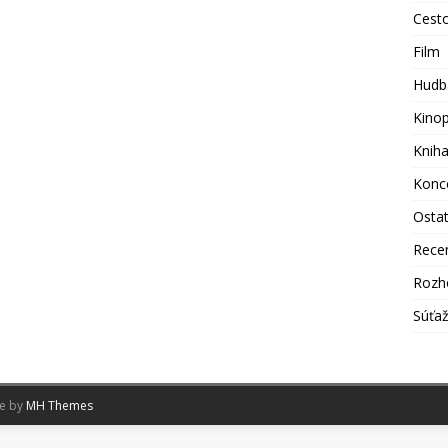
Cest
Film
Hudb
Kino
Knih
Konc
Osta
Rece
Rozh
Súťa
me by
MH Themes