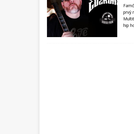
Famóz
prvý 
Multi
hip h