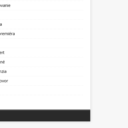
ovanie
a
premiéra
a
ert
tné
nzia
ovor
ž