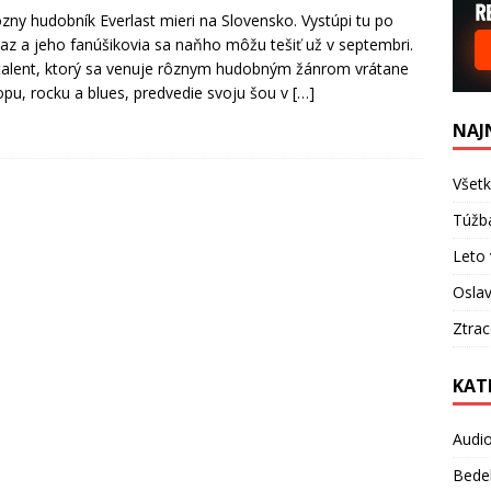
ny hudobník Everlast mieri na Slovensko. Vystúpi tu po
raz a jeho fanúšikovia sa naňho môžu tešiť už v septembri.
talent, ktorý sa venuje rôznym hudobným žánrom vrátane
opu, rocku a blues, predvedie svoju šou v
[…]
NAJ
Všetk
Túžb
Leto 
Oslav
Ztra
KAT
Audi
Bede