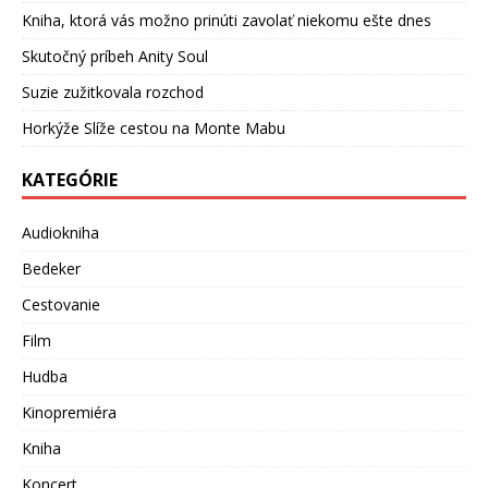
Kniha, ktorá vás možno prinúti zavolať niekomu ešte dnes
Skutočný príbeh Anity Soul
Suzie zužitkovala rozchod
Horkýže Slíže cestou na Monte Mabu
KATEGÓRIE
Audiokniha
Bedeker
Cestovanie
Film
Hudba
Kinopremiéra
Kniha
Koncert