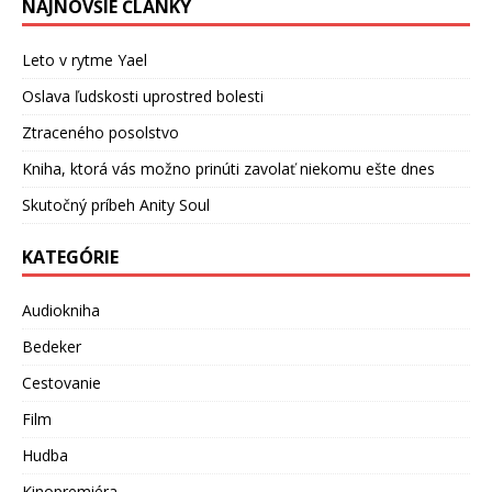
NAJNOVŠIE ČLÁNKY
Leto v rytme Yael
Oslava ľudskosti uprostred bolesti
Ztraceného posolstvo
Kniha, ktorá vás možno prinúti zavolať niekomu ešte dnes
Skutočný príbeh Anity Soul
KATEGÓRIE
Audiokniha
Bedeker
Cestovanie
Film
Hudba
Kinopremiéra