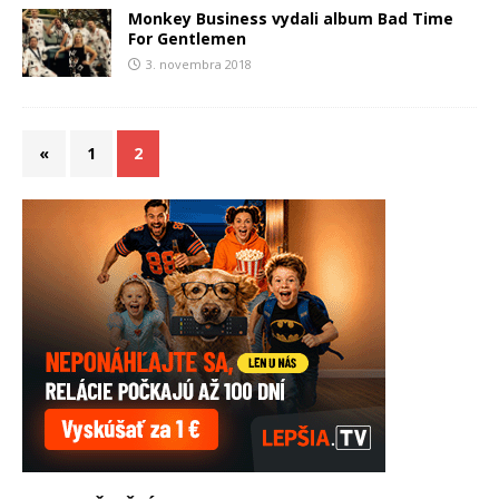
Monkey Business vydali album Bad Time
For Gentlemen
3. novembra 2018
«
1
2