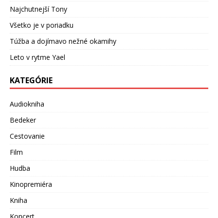
Najchutnejší Tony
Všetko je v poriadku
Túžba a dojímavo nežné okamihy
Leto v rytme Yael
KATEGÓRIE
Audiokniha
Bedeker
Cestovanie
Film
Hudba
Kinopremiéra
Kniha
Koncert