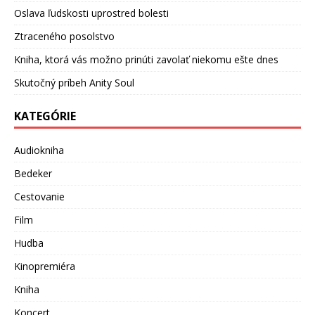
Oslava ľudskosti uprostred bolesti
Ztraceného posolstvo
Kniha, ktorá vás možno prinúti zavolať niekomu ešte dnes
Skutočný príbeh Anity Soul
KATEGÓRIE
Audiokniha
Bedeker
Cestovanie
Film
Hudba
Kinopremiéra
Kniha
Koncert