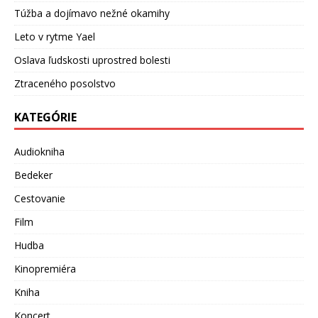
Túžba a dojímavo nežné okamihy
Leto v rytme Yael
Oslava ľudskosti uprostred bolesti
Ztraceného posolstvo
KATEGÓRIE
Audiokniha
Bedeker
Cestovanie
Film
Hudba
Kinopremiéra
Kniha
Koncert