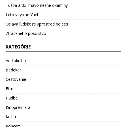
Túžba a dojímavo nežné okamihy
Leto v rytme Yael
Oslava ľudskosti uprostred bolesti
Ztraceného posolstvo
KATEGÓRIE
Audiokniha
Bedeker
Cestovanie
Film
Hudba
Kinopremiéra
Kniha
Koncert