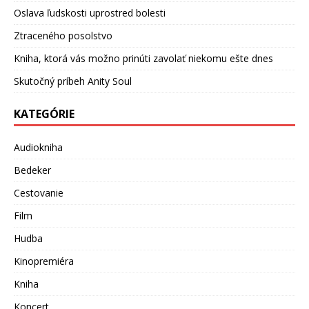
Oslava ľudskosti uprostred bolesti
Ztraceného posolstvo
Kniha, ktorá vás možno prinúti zavolať niekomu ešte dnes
Skutočný príbeh Anity Soul
KATEGÓRIE
Audiokniha
Bedeker
Cestovanie
Film
Hudba
Kinopremiéra
Kniha
Koncert