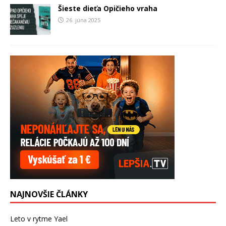
Šieste dieťa Opičieho vraha
26. júna 2025
NAJNOVŠIE ČLÁNKY
Leto v rytme Yael