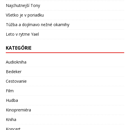
Najchutnejší Tony
Všetko je v poriadku
Túžba a dojímavo nežné okamihy
Leto v rytme Yael
KATEGÓRIE
Audiokniha
Bedeker
Cestovanie
Film
Hudba
Kinopremiéra
Kniha
Koncert