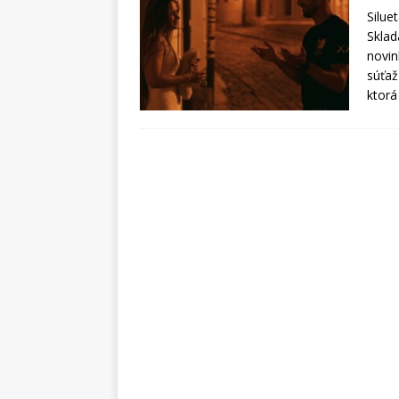
Silue
Sklad
novin
súťaž
ktorá