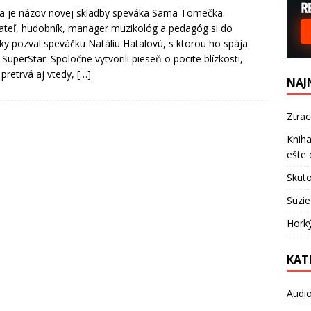
ta je názov novej skladby speváka Sama Tomečka.
ateľ, hudobník, manager muzikológ a pedagóg si do
ky pozval speváčku Natáliu Hatalovú, s ktorou ho spája
 SuperStar. Spoločne vytvorili pieseň o pocite blízkosti,
 pretrvá aj vtedy,
[…]
NAJ
Ztra
Kniha
ešte 
Skuto
Suzie
Hork
KAT
Audi