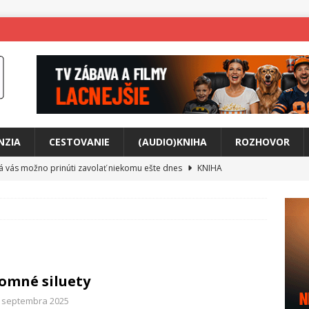
NZIA
CESTOVANIE
(AUDIO)KNIHA
ROZHOVOR
rá vás možno prinúti zavolať niekomu ešte dnes
KNIHA
ríbeh Anity Soul
HUDBA
tkovala rozchod
HUDBA
íže cestou na Monte Mabu
HUDBA
a unikátny akustický koncert
HUDBA
omné siluety
 svet plný tajomstiev
FILM
. septembra 2025
o posolstvo
HUDBA