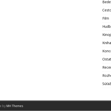
Bede
Cest
Film
Hudb
Kino
Knih
Konc
Osta
Rece
Rozh
Súťa
me by
MH Themes