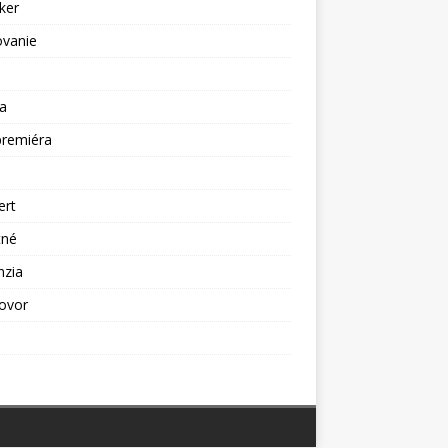
ker
ovanie
a
premiéra
a
ert
tné
nzia
ovor
ž