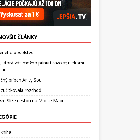
NOVŠIE ČLÁNKY
ceného posolstvo
, ktorá vás možno prinúti zavolať niekomu
dnes
čný príbeh Anity Soul
 zužitkovala rozchod
ýže Slíže cestou na Monte Mabu
EGÓRIE
okniha