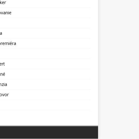
ker
ovanie
a
premiéra
a
ert
tné
nzia
ovor
ž