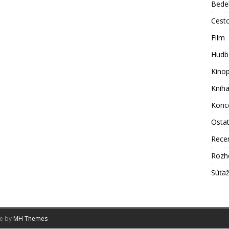
Bede
Cest
Film
Hudb
Kino
Knih
Konc
Osta
Rece
Rozh
Súťa
me by
MH Themes