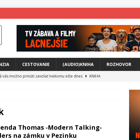
NZIA
CESTOVANIE
(AUDIO)KNIHA
ROZHOVOR
rá vás možno prinúti zavolať niekomu ešte dnes
KNIHA
ríbeh Anity Soul
HUDBA
tkovala rozchod
HUDBA
íže cestou na Monte Mabu
HUDBA
k
a unikátny akustický koncert
HUDBA
enda Thomas -Modern Talking-
 svet plný tajomstiev
FILM
ers na zámku v Pezinku
o posolstvo
HUDBA