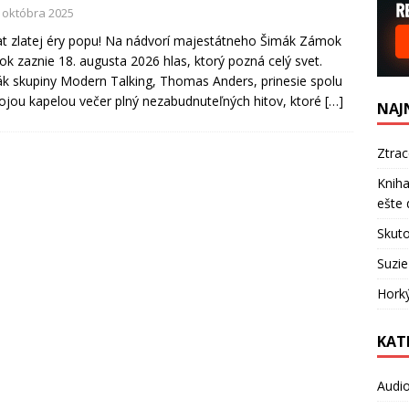
. októbra 2025
t zlatej éry popu! Na nádvorí majestátneho Šimák Zámok
ok zaznie 18. augusta 2026 hlas, ktorý pozná celý svet.
k skupiny Modern Talking, Thomas Anders, prinesie spolu
ojou kapelou večer plný nezabudnuteľných hitov, ktoré
[…]
NAJ
Ztra
Kniha
ešte 
Skuto
Suzie
Hork
KAT
Audi