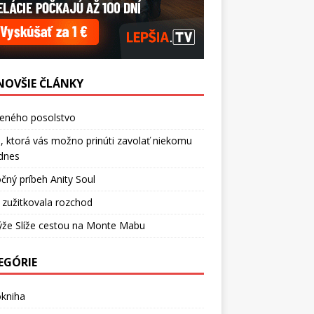
NOVŠIE ČLÁNKY
ceného posolstvo
, ktorá vás možno prinúti zavolať niekomu
dnes
čný príbeh Anity Soul
 zužitkovala rozchod
ýže Slíže cestou na Monte Mabu
EGÓRIE
okniha