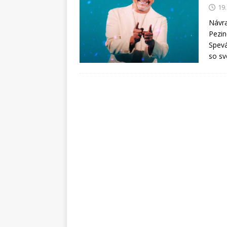
19
Návra
Pezin
Spevá
so sv