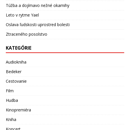
Túžba a dojímavo nežné okamihy
Leto v rytme Yael
Oslava ľudskosti uprostred bolesti
Ztraceného posolstvo
KATEGÓRIE
Audiokniha
Bedeker
Cestovanie
Film
Hudba
Kinopremiéra
Kniha
Koncert